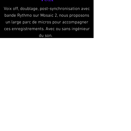
Voix
off, doublage, post-synchronisation avec
bande Rythmo sur Mosaic 2, nous proposons
un large parc de micros pour accompagner
ces enregistrements. Avec ou sans ingénieur
du son.
Nous pouvons éditer les bandes rythmo.
Pleine Image Loc
Location de matériel audiovisuel professionnel destinée à
tous les types de tournages.